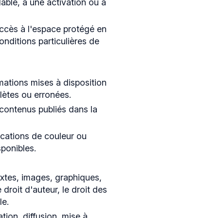
able, à une activation ou à
ccès à l'espace protégé en
onditions particulières de
rmations mises à disposition
olètes ou erronées.
 contenus publiés dans la
dications de couleur ou
sponibles.
extes, images, graphiques,
droit d'auteur, le droit des
le.
ation, diffusion, mise à