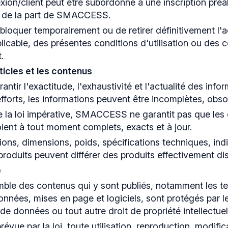
ion/client peut être subordonné à une inscription préal
le de la part de SMACCESS.
oquer temporairement ou de retirer définitivement l'a
licable, des présentes conditions d'utilisation ou des c
.
ticles et les contenus
ir l'exactitude, l'exhaustivité et l'actualité des info
efforts, les informations peuvent être incomplètes, obs
de la loi impérative, SMACCESS ne garantit pas que les
ient à tout moment complets, exacts et à jour.
ations, dimensions, poids, spécifications techniques, in
produits peuvent différer des produits effectivement di
e
emble des contenus qui y sont publiés, notamment les t
nées, mises en page et logiciels, sont protégés par le 
de données ou tout autre droit de propriété intellectuel
évue par la loi, toute utilisation, reproduction, modific