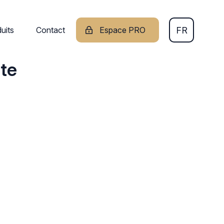
FR
uits
Contact
Espace PRO
EN
te
DE